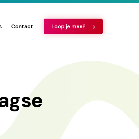
s
Contact
Loop je mee?
agse