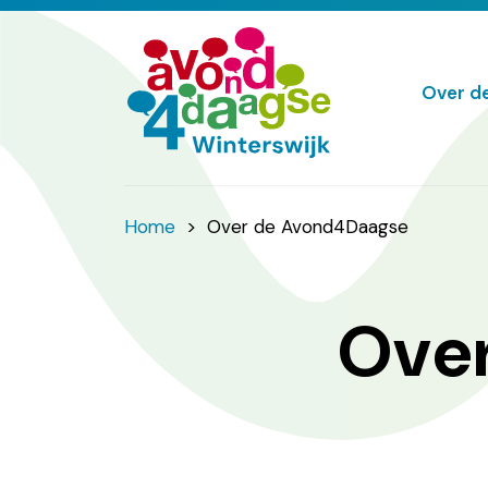
Over d
Home
>
Over de Avond4Daagse
Ove