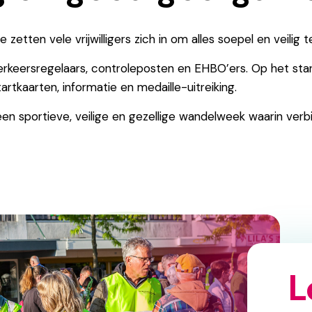
etten vele vrijwilligers zich in om alles soepel en veilig t
rkeersregelaars, controleposten en EHBO’ers. Op het startv
tartkaarten, informatie en medaille-uitreiking.
 sportieve, veilige en gezellige wandelweek waarin verbind
L