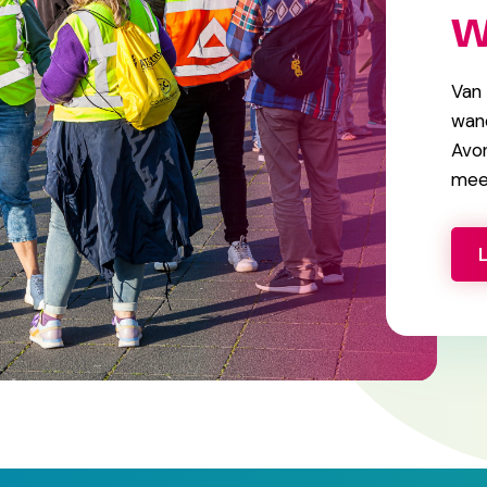
w
Van 
wand
Avon
mee