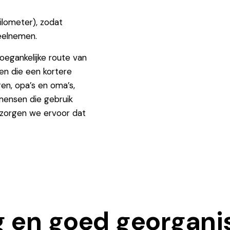
kilometer), zodat
deelnemen.
toegankelijke route van
en die een kortere
ren, opa’s en oma’s,
mensen die gebruik
 zorgen we ervoor dat
ig en goed georgani