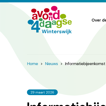
Over d
Home
>
Nieuws
>
Informatiebijeenkoms
29 maart 2026