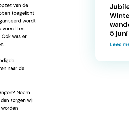
Jubil
opzet van de
ben toegelicht
Winte
rganiseerd wordt
wande
rgevoerd ten
5 juni
. Ook was er
Lees m
n.
nodigde
eren naar de
tvangen? Neem
dan zorgen wij
g worden