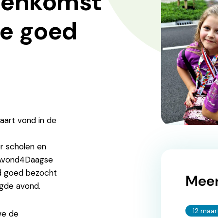
jeenkomst
e goed
art vond in de
or scholen en
 Avond4Daagse
rd goed bezocht
Meer
agde avond.
12 maar
we de