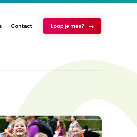
s
Contact
Loop je mee?